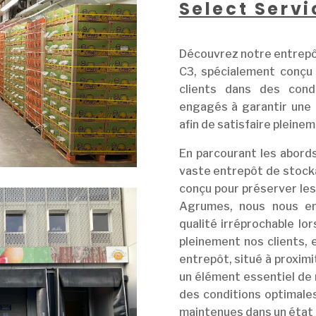
Select Servi
Découvrez notre entrepôt
C3, spécialement conçu
clients dans des cond
engagés à garantir une q
afin de satisfaire pleine
En parcourant les abords
vaste entrepôt de stoc
conçu pour préserver le
Agrumes, nous nous en
qualité irréprochable l
pleinement nos clients, 
entrepôt, situé à proxim
un élément essentiel de
des conditions optimal
maintenues dans un état 