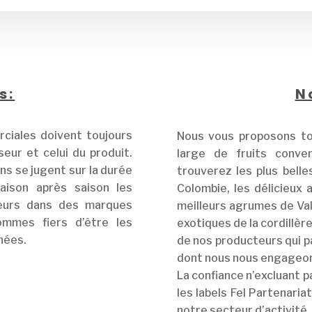
s:
N
ciales doivent toujours
Nous vous proposons to
eur et celui du produit.
large de fruits conve
s se jugent sur la durée
trouverez les plus bell
aison après saison les
Colombie, les délicieux 
teurs dans des marques
meilleurs agrumes de Val
ommes fiers d’être les
exotiques de la cordillèr
nées.
de nos producteurs qui p
dont nous nous engageons 
La confiance n’excluant p
les labels Fel Partenaria
notre secteur d’activité.