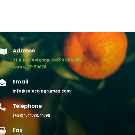
Adresse

31 Rue d’Avignon, 94550 Chevilly-
Larue, CP 50678
Email

info@select-agrumes.com
Téléphone

(+33)1.41.73.41.90
Fax
